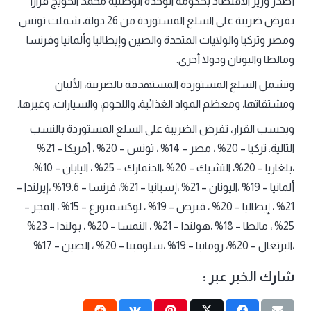
أصدر وزير الاقتصاد بحكومة الوحدة الوطنية محمد الحويج قرارا
بفرض ضريبة على السلع المستوردة من 26 دولة، شملت تونس
ومصر وتركيا والولايات المتحدة والصين وإيطاليا وألمانيا وفرنسا
ومالطا واليونان ودولا أخرى.
وتشمل السلع المستوردة المستهدفة بالضريبة، الألبان
ومشتقاتها، ومعظم المواد الغذائية، واللحوم، والسيارات، وغيرها.
وبحسب القرار، تفرض الضريبة على السلع المستوردة بالنسب
التالية: تركيا – 20% ، مصر – 14% ، تونس – 20% ، أمريكا – 21%
،بلغاريا – 20%، التشيك – 20% ،الدنمارك – 25% ، اليابان – 10%،
ألمانيا – 19% ،اليونان – 21% ،إسبانيا – 21%، فرنسا – 19.6% ،إيرلندا –
21% ، إيطاليا – 20% ، قبرص – 19% ، لوكسمبورغ – 15% ، المجر –
25% ، مالطا – 18% ،هولندا – 21% ، النمسا – 20% ، بولندا – 23%
،البرتغال – 20%، رومانيا – 19% ،سلوفينا – 20% ، الصين – 17%
شارك الخبر عبر :