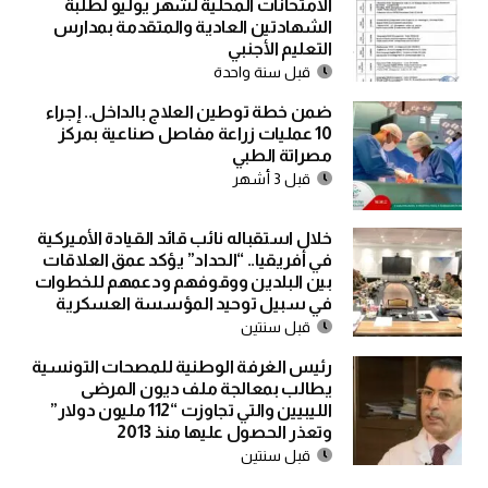
الامتحانات المحلية لشهر يوليو لطلبة
الشهادتين العادية والمتقدمة بمدارس
التعليم الأجنبي
قبل سنة واحدة
ضمن خطة توطين العلاج بالداخل.. إجراء
10 عمليات زراعة مفاصل صناعية بمركز
مصراتة الطبي
قبل 3 أشهر
خلال استقباله نائب قائد القيادة الأميركية
في أفريقيا.. “الحداد” يؤكد عمق العلاقات
بين البلدين ووقوفهم ودعمهم للخطوات
في سبيل توحيد المؤسسة العسكرية
قبل سنتين
رئيس الغرفة الوطنية للمصحات التونسية
يطالب بمعالجة ملف ديون المرضى
الليبيين والتي تجاوزت “112 مليون دولار”
وتعذر الحصول عليها منذ 2013
قبل سنتين