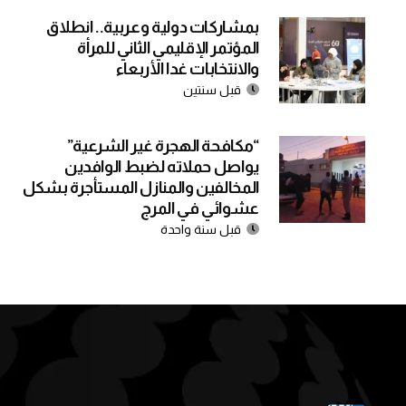
بمشاركات دولية وعربية.. انطلاق
المؤتمر الإقليمي الثاني للمرأة
والانتخابات غدا الأربعاء
قبل سنتين
“مكافحة الهجرة غير الشرعية”
يواصل حملاته لضبط الوافدين
المخالفين والمنازل المستأجرة بشكل
عشوائي في المرج
قبل سنة واحدة