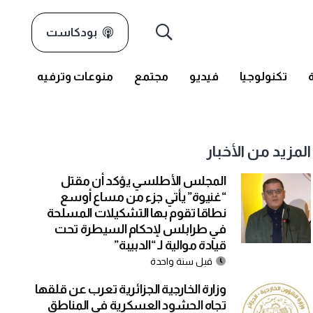
بودكاست
تكنولوجيا
فيديو
مجتمع
منوعات وترفيه
المزيد من الأخبار
المجلس الأطلسي يؤكد أن مقتل
“غنيوة” يأتي جزء من مساع أوسع
نطاقا تقوم بها التشكيلات المسلحة
في طرابلس لإحكام السيطرة تحت
قيادة موالية لـ “الدبيبة”
قبل سنة واحدة
وزارة الخارجية الجزائرية تعرب عن قلقها
تجاه الحشود العسكرية في المناطق