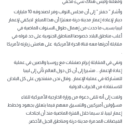
ومعلنة وليس هناك شيء مخفي
وأشار ” حفتر ” إلى أن مجلس النواب وفر لصندوقه 10 مليارات
دينار لإعادة إعمار مدينة درنة معتبرًا أن هذا المبلغ لايكفي لإعمار
ليبيا بسبب ما حدث من إهمال طوال السنوات الماضية في
أغلب مناطق البلاد خصوصا المناطق الجنوبية على حد قوله في
مقابلة أجرتها معه قناة الحرة الأمريكية على هامش زيارته لأمريكا
.
ونفي في المقابلة إبرام صفقات مع روسيا والصين في عملية
إعادة الإعمار، .. مشيرا إلى أن كل دول العالم تأتي إلى ليبيا
للمشاركة في عملية الإعمار.. وقال نحن منفتحون على كل البلدان
للاستفادة من الخبرات الدولية
ولفت إلى أنه تلقى دعوة من وزارة الخارجية الأميركية للقاء
مسؤولين أميركيين والتنسيق معهم فيما يتعلق بجهود وخطط
إعمار ليبيا، لا سيما خلال الفترة الماضية منذ أن اجتاحات
الفيضانات المدمرة مدينة درنة ومناطق الجبل الأخضر.