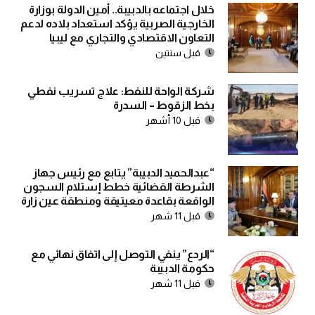
خلال اجتماعه بالدبيبة.. أمين الدولة بوزارة
الخارجية الصربية يؤكد استعداد بلاده لدعم
التعاون الاقتصادي والتجاري مع ليبيا
قبل سنتين
شركة الواحة للنفط: علاج تسريب نفطي
بخط الزقوط – السدرة
قبل 10 أشهر
“عبدالحميد الدبيبة” يتابع مع رئيس جهاز
الشرطة القضائية خطط إستلام السجون
الواقعة بقاعدة معيتيقة ومنطقة عين زارة
قبل 11 شهر
“الردع” ينفي التوصل إلى اتفاق نهائي مع
حكومة الدبيبة
قبل 11 شهر