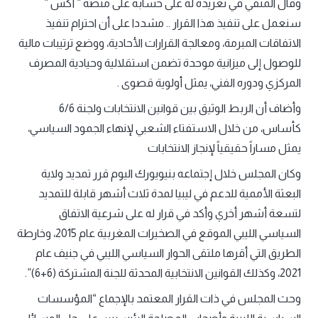
وقال المنفي في تغريدة له على حسابه على منصة ” أكس ”
سنعمل على تنفيذ هذا القرار .. مشددا على أن احترام تنفيذ
الاتفاقات المبرمة، ومعالجة القرارات الأحادية، ووضع ترتيبات مالية
للوصول إلى ميزانية موحدة تضمن استقلالية وحيادية المصرف
المركزي ودوره الفني، يمثل أولوية قصوى .
وأضاف أن الربط الوثيق بين قوانين الانتخابات ولجنة 6/6
كأساس، من خلال الاستفتاء الشعبي لإنهاء الجمود السياسي،
يمثل مساراً حقيقياً لإنجاز الانتخابات
وكان المجلس خلال إجتماعه بنيويورك اليوم قرر تمديد ولاية
البعثة الأممية للدعم في ليبيا لمدة ثلاث أشهر قابلة للتمديد
لتسعة أشهر أخري وأكد في قرار له على شرعية الاتفاق
السياسي الليبي الموقع في الصخيرات المغربية عام 2015، وخارطة
الطريق التي أقرها ملتقى الحوار السياسي الليبي في جنيف عام
2021، وكذلك القوانين الانتخابية المحدثة للجنة المشتركة (6+6)”.
وحث المجلس في ذات القرار المعتمد بالإجماع “المؤسسات