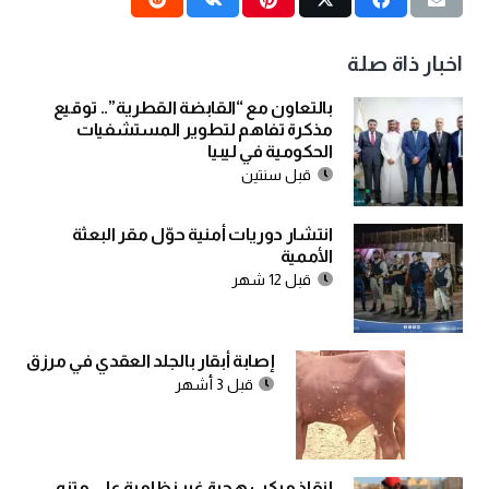
اخبار ذاة صلة
بالتعاون مع “القابضة القطرية”.. توقيع
مذكرة تفاهم لتطوير المستشفيات
الحكومية في ليبيا
قبل سنتين
انتشار دوريات أمنية حوّل مقر البعثة
الأممية
قبل 12 شهر
إصابة أبقار بالجلد العقدي في مرزق
قبل 3 أشهر
إنقاذ مركب هجرة غير نظامية على متنه