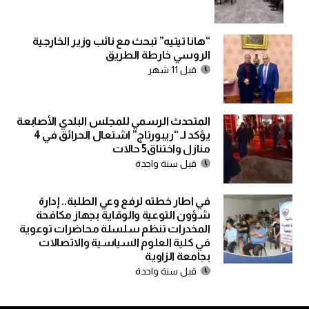
“هانا تيتيه” تبحث مع نائب وزير الخارجية
الروسي خارطة الطريق
قبل 11 شهر
المتحدث الرسمي للمجلس البلدي الأصابعة
يؤكد لـ “ريبورتاج” اشتعال الحرائق في 4
منازل واختناق5 حالات
قبل سنة واحدة
في اطار خطته لرفع وعي الطلبة.. إدارة
شؤون التوعية والوقاية بجهاز مكافحة
المخدرات تنظم سلسلة محاضرات توعوية
في كلية العلوم السياسية والاتصالات
بجامعة الزاوية
قبل سنة واحدة