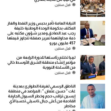
قبل سنتين
النيابة العامة تأمر بحبس وزير النفط والغاز
المكلف بحكومة الوحدة الوطنية خليفة
رجب عبد الصادق ومدير شؤون مكتبه على
ذمة محاولتهما تمرير صفقة تتجاوز قيمتها
457 مليون يورو
قبل سنتين
ليبيا تختتم رئاستها للدورة الرابعة من
مؤتمر إنشاء منطقة الشرق الأوسط خالي
من الأسلحة النووية
قبل سنتين
الناطق الرسمي لغرفة الطوارئ بمدينة
غات ” حسن عثمان ” : المراصد في منطقة
إيسين تراقب حجم وخطر السيول الجارفة
القادمة من أعلى جبال تاسيلي تحسبا لأي
مخاطر