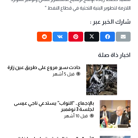
اللازمة لتطوير البنية التحتية في قطاع النفط “
شارك الخبر عبر :
اخبار ذاة صلة
حادث سير مروع على طريق عين زارة
قبل 5 أشهر
بالإجماع.. “النواب” يستدعي ناجي عيسى
لجلسة 3 نوفمبر
قبل 10 أشهر