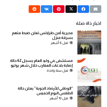
اخبار ذاة صلة
مديرية أمن طرابلس تعلن ضبط متهم
بسرقة منزل
قبل 6 أشهر
مستشفى بني وليد العام يسجل 62 حالة
إصابة بلدغات العقارب خلال شهر يوليو
قبل سنة واحدة
“الوطني للأرصاد الجوية” يعلن حالة
الطقس اليوم الخميس
قبل 10 أشهر