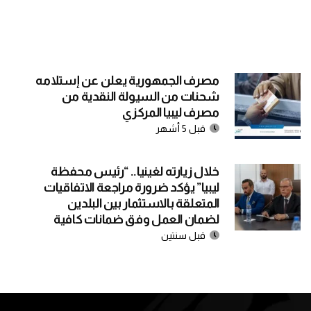
مصرف الجمهورية يعلن عن إستلامه
شحنات من السيولة النقدية من
مصرف ليبيا المركزي
قبل 5 أشهر
خلال زيارته لغينيا.. “رئيس محفظة
ليبيا” يؤكد ضرورة مراجعة الاتفاقيات
المتعلقة بالاستثمار بين البلدين
لضمان العمل وفق ضمانات كافية
قبل سنتين