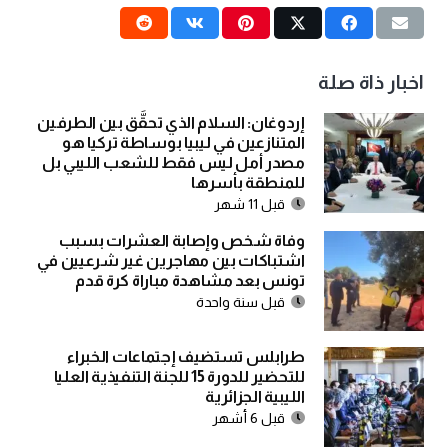
اخبار ذاة صلة
إردوغان: السلام الذي تحقَّق بين الطرفين
المتنازعين في ليبيا بوساطة تركيا هو
مصدر أمل ليس فقط للشعب الليبي بل
للمنطقة بأسرها
قبل 11 شهر
وفاة شخص وإصابة العشرات بسبب
اشتباكات بين مهاجرين غير شرعيين في
تونس بعد مشاهدة مباراة كرة قدم
قبل سنة واحدة
طرابلس تستضيف إجتماعات الخبراء
للتحضير للدورة 15 للجنة التنفيذية العليا
الليبية الجزائرية
قبل 6 أشهر