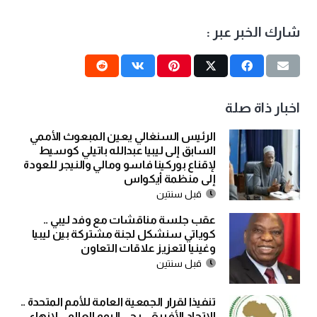
شارك الخبر عبر :
اخبار ذاة صلة
الرئيس السنغالي يعين المبعوث الأممي
السابق إلى ليبيا عبدالله باتيلي كوسيط
لإقناع بوركينا فاسو ومالي والنيجر للعودة
إلى منظمة أيكواس
قبل سنتين
عقب جلسة مناقشات مع وفد ليبي ..
كوياتي سنشكل لجنة مشتركة بين ليبيا
وغينيا لتعزيز علاقات التعاون
قبل سنتين
تنفيذا لقرار الجمعية العامة للأمم المتحدة ..
الاتحاد الأفريقي يحي اليوم العالمي لإنهاء