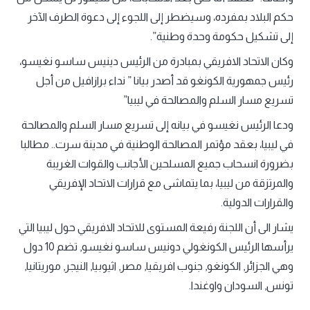
حكم البلاد بمفرده، وسيضطر إلى اللجوء إلى دعوة الطرف الآخر
إلى تشكيل حكومة وحدة وطنية”.
وكان الاتحاد الافريقي بمبادرة من الرئيس دينيس ساسو نغيسو،
رئيس جمهورية الكونغو قد أصدر بيانا ” نداء برازافيل من أجل
تسريع مسار السلم والمصالحة في ليبيا”
ودعا الرئيس نغيسو في بيانه إلى تسريع مسار السلم والمصالحة
في ليبيا، بعقد مؤتمر المصالحة الوطنية في مدينة سرت.. مطالبا
بضرورة انسحاب جميع المسلحين الأجانب والقوات الغريبة
والمرتزقة من ليبيا، بما يتماشى مع قرارات الاتحاد الإفريقي
والقرارات الدولية.
يشار الى أن اللجنة رفيعة المستوى للاتحاد الافريقي حول ليبيا التي
يرأسها الرئيس الكونغولي دونيس ساسو نغيسو, تضم 10 دول
وهي الجزائر, الكونغو, جنوب افريقيا, مصر, اثيوبيا, النيجر, موريتانيا,
تونس, السودان واوغندا.