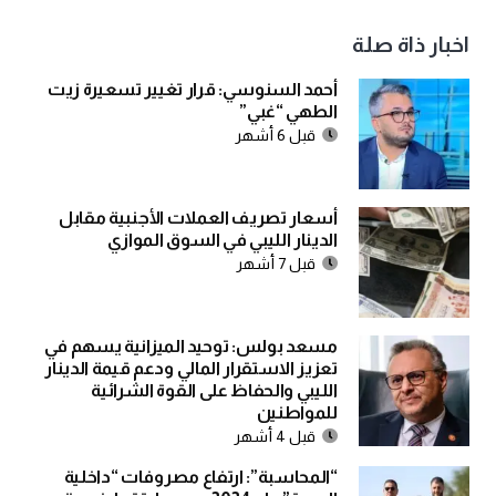
اخبار ذاة صلة
أحمد السنوسي: قرار تغيير تسعيرة زيت
الطهي “غبي”
قبل 6 أشهر
أسعار تصريف العملات الأجنبية مقابل
الدينار الليبي في السوق الموازي
قبل 7 أشهر
مسعد بولس: توحيد الميزانية يسهم في
تعزيز الاستقرار المالي ودعم قيمة الدينار
الليبي والحفاظ على القوة الشرائية
للمواطنين
قبل 4 أشهر
“المحاسبة”: ارتفاع مصروفات “داخلية