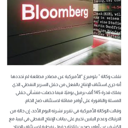
نقلت وكالة ” بلومبرغ “الأميركية عن مصادر مطلعة لم تحددها
أنه جرى استئناف الإنتاج بالفعل من حقل السرير النفطي، الذي
يملك قدرة 145 ألف برميل يوميًا، فيما حصلت منشآتي حقلي
المسلة والنافورة على أوامر مماثلة لاستئناف ضخ الخام.
وقالت الوكالة الأميركية في تقرير نشرته اليوم الأحد، إن حالة من
الارتباك وعدم اليقين تخيم على بيانات الإنتاج النفطي في ليبيا، مع
الكشف عن أوامر صدرت لثلاثة حقول نفطية لاستئناف الإنتاج