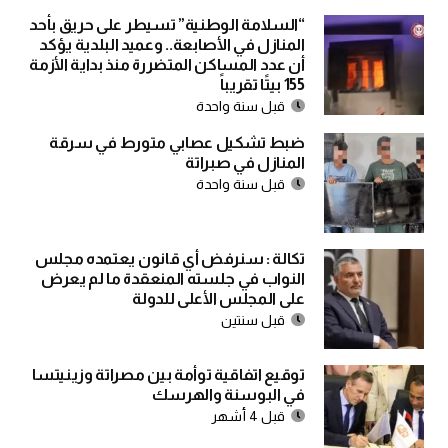
“السلامة الوطنية” تسيطر على حريق بأحد
المنازل في الأصابعة.. وعميد البلدية يؤكد
أن عدد المساكن المتضررة منذ بداية الأزمة
155 بيتًا تقريباً
قبل سنة واحدة
ضبط تشكيل عصابي متورط في سرقة
المنازل في صبراتة
قبل سنة واحدة
تكالة : سنرفض أي قانون يعتمده مجلس
النواب في جلسته المنعقدة ما لم يعرض
على المجلس الأعلى للدولة
قبل سنتين
توقيع اتفاقية توأمة بين مصراتة وزينيتسا
في البوسنة والهرسك
قبل 4 أشهر