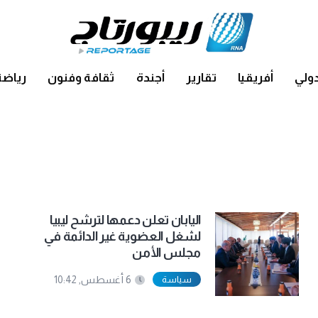
ولي
أفريقيا
تقارير
أجندة
ثقافة وفنون
رياضة
اليابان تعلن دعمها لترشح ليبيا
لشغل العضوية غير الدائمة في
مجلس الأمن
سياسة
6 أغسطس, 10:42