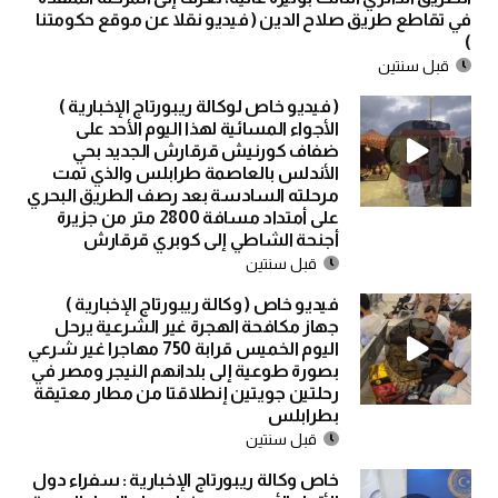
في تقاطع طريق صلاح الدين ( فيديو نقلا عن موقع حكومتنا
)
قبل سنتين
( فيديو خاص لوكالة ريبورتاج الإخبارية )
الأجواء المسائية لهذا اليوم الأحد على
ضفاف كورنيش قرقارش الجديد بحي
الأندلس بالعاصمة طرابلس والذي تمت
مرحلته السادسة بعد رصف الطريق البحري
على أمتداد مسافة 2800 متر من جزيرة
أجنحة الشاطي إلى كوبري قرقارش
قبل سنتين
فيديو خاص ( وكالة ريبورتاج الإخبارية )
جهاز مكافحة الهجرة غير الشرعية يرحل
اليوم الخميس قرابة 750 مهاجرا غير شرعي
بصورة طوعية إلى بلدانهم النيجر ومصر في
رحلتين جويتين إنطلاقتا من مطار معتيقة
بطرابلس
قبل سنتين
خاص وكالة ريبورتاج الإخبارية : سفراء دول