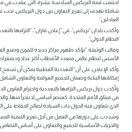
اختتمت قمة البريكس السادسة عشرة، التي عقدت في مدينة 
شاملة تهدف إلى تعزيز التعاون بين دول البريكس، تحت عنوا
العادلين”.
وأكدت بلدان “بريكس”، في “إعلان قازان”، “التزامها بالتعد
النظام الدولي”.
وقالت الوثيقة: “نؤكد ظهور مراكز جديدة للقوى وصنع الق
الأسس لنظام عالمي متعدد الأقطاب أكثر عدلا وديمقراطية
وأكد الإعلان، على أن “التعددية القطبية يمكن أن تسمح لل
إمكاناتها البناءة وضمان للجميع العولمة والتعاون الشام
وأكدت دول بريكس التزامها بالتعددية واحترام القانون ا
في ميثاق الأمم المتحدة، كعنصر أساسي لا يتجزأ منها، والح
الذي تتعاون فيه الدول ذات السيادة لصالح الحفاظ على ال
وشددت على دورها في العمل من أجل تعزيز التنمية المست
والحريات الأساسية للجميع والتعاون على أساس التضامن وا